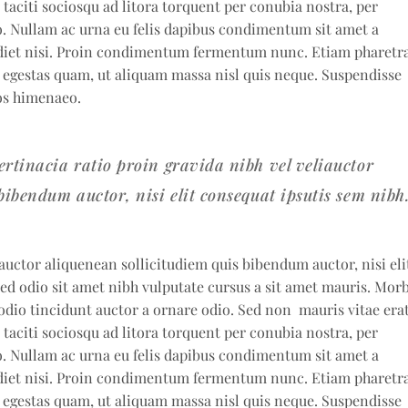
 taciti sociosqu ad litora torquent per conubia nostra, per
o. Nullam ac urna eu felis dapibus condimentum sit amet a
rdiet nisi. Proin condimentum fermentum nunc. Etiam pharetra
s egestas quam, ut aliquam massa nisl quis neque. Suspendisse
os himenaeo.
ertinacia ratio proin gravida nibh vel veliauctor
bibendum auctor, nisi elit consequat ipsutis sem nibh
auctor aliquenean sollicitudiem quis bibendum auctor, nisi eli
sed odio sit amet nibh vulputate cursus a sit amet mauris. Morb
odio tincidunt auctor a ornare odio. Sed non mauris vitae era
 taciti sociosqu ad litora torquent per conubia nostra, per
o. Nullam ac urna eu felis dapibus condimentum sit amet a
rdiet nisi. Proin condimentum fermentum nunc. Etiam pharetra
s egestas quam, ut aliquam massa nisl quis neque. Suspendisse