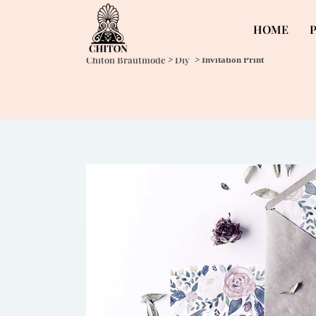
HOME
Chiton Brautmode
Diy
>
>
Invitation Print