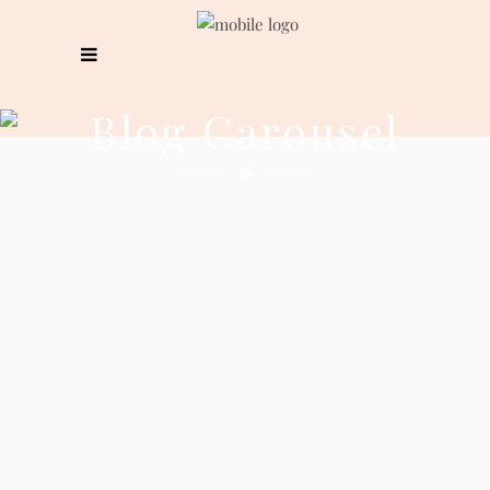
Blog Carousel
CONNECT YOUR
WORLDS
Proin gravida nibh vel
veliauctor aliquenean